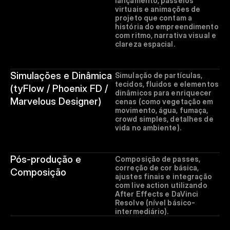
lançamento, passeios 
virtuais e animações de 
projeto que contam a 
história do empreendimento 
com ritmo, narrativa visual e 
clareza espacial.
Simulações e Dinâmica 
Simulação de partículas, 
tecidos, fluidos e elementos 
(tyFlow / Phoenix FD / 
dinâmicos para enriquecer 
Marvelous Designer)
cenas (como vegetação em 
movimento, água, fumaça, 
crowd simples, detalhes de 
vida no ambiente). 
Pós-produção e 
Composição de passes, 
correção de cor básica, 
Composição
ajustes finais e integração 
com live action utilizando 
After Effects e DaVinci 
Resolve (nível básico-
intermediário).