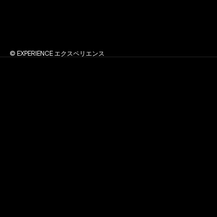
© EXPERIENCE エクスペリエンス
F
r
e
e
l
a
n
c
e